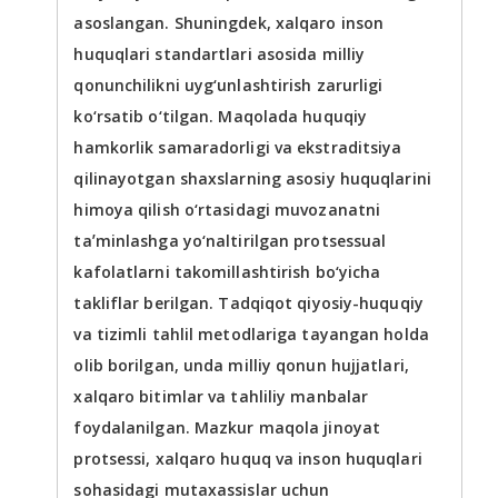
asoslangan. Shuningdek, xalqaro inson
huquqlari standartlari asosida milliy
qonunchilikni uyg‘unlashtirish zarurligi
ko‘rsatib o‘tilgan. Maqolada huquqiy
hamkorlik samaradorligi va ekstraditsiya
qilinayotgan shaxslarning asosiy huquqlarini
himoya qilish o‘rtasidagi muvozanatni
taʼminlashga yo‘naltirilgan protsessual
kafolatlarni takomillashtirish bo‘yicha
takliflar berilgan. Tadqiqot qiyosiy-huquqiy
va tizimli tahlil metodlariga tayangan holda
olib borilgan, unda milliy qonun hujjatlari,
xalqaro bitimlar va tahliliy manbalar
foydalanilgan. Mazkur maqola jinoyat
protsessi, xalqaro huquq va inson huquqlari
sohasidagi mutaxassislar uchun