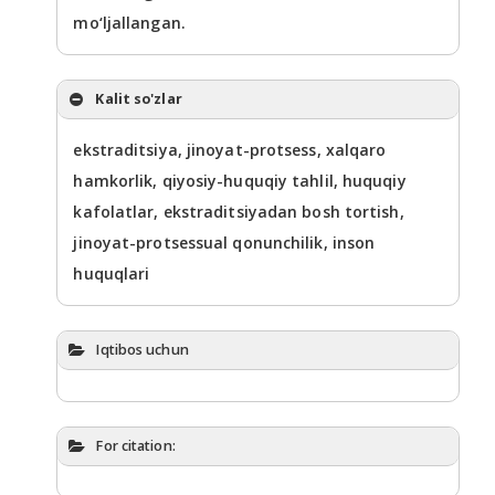
mo‘ljallangan.
Kalit so'zlar
ekstraditsiya, jinoyat-protsess, xalqaro
hamkorlik, qiyosiy-huquqiy tahlil, huquqiy
kafolatlar, ekstraditsiyadan bosh tortish,
jinoyat-protsessual qonunchilik, inson
huquqlari
Iqtibos uchun
For citation: