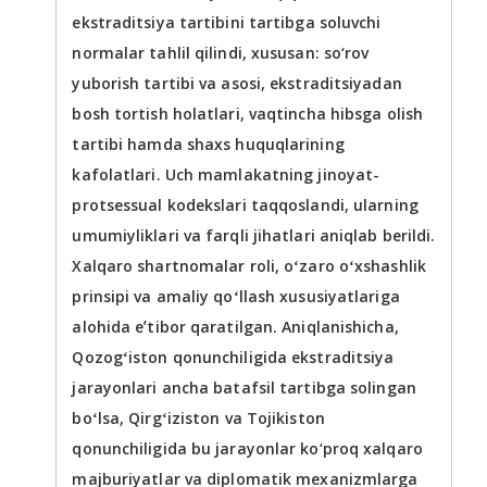
ekstraditsiya tartibini tartibga soluvchi
normalar tahlil qilindi, xususan: so‘rov
yuborish tartibi va asosi, ekstraditsiyadan
bosh tortish holatlari, vaqtincha hibsga olish
tartibi hamda shaxs huquqlarining
kafolatlari. Uch mamlakatning jinoyat-
protsessual kodekslari taqqoslandi, ularning
umumiyliklari va farqli jihatlari aniqlab berildi.
Xalqaro shartnomalar roli, oʻzaro oʻxshashlik
prinsipi va amaliy qoʻllash xususiyatlariga
alohida eʼtibor qaratilgan. Aniqlanishicha,
Qozogʻiston qonunchiligida ekstraditsiya
jarayonlari ancha batafsil tartibga solingan
boʻlsa, Qirgʻiziston va Tojikiston
qonunchiligida bu jarayonlar ko‘proq xalqaro
majburiyatlar va diplomatik mexanizmlarga