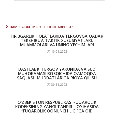
ВАМ ТАКЖЕ МОЖЕТ ПОНРАВИТЬСЯ
FIRIBGАRLIK HOLАTLАRIDА TERGOVGА QАDАR
TEKSHIRUV: TАKTIK XUSUSIYATLАRI,
MUАMMOLАRI VА UNING YECHIMLАRI
10.01.2023
DASTLABKI TERGOV YAKUNIDA VA SUD
MUHOKAMASI BOSQICHIDA QAMOQDA
SAQLASH MUDDATLARIGA RIOYA QILISH
30.11.2023
О‘ZBEKISTON RESPUBLIKASI FUQAROLIK
KODEKSINING YANGI TAHRIRI LOYIHASIDA
“FUQAROLIK QONUNCHILIGI”GA OID