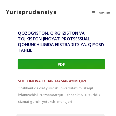
Yurisprudensiya
Меню
QOZOGʻISTON, QIRGʻIZISTON VA
TOJIKISTON JINOYAT-PROTSESSUAL
QONUNCHILIGIDA EKSTRADITSIYA: QIYOSIY
TAHLIL
PDF
SULTONOVA LOBAR MAMARAYIM QIZI
Toshkent davlat yuridik universiteti mustaqil
izlanuvchisi, “O‘zsanoatqurilishbank” ATB Yuridik
xizmat guruhi yetakchi menejeri