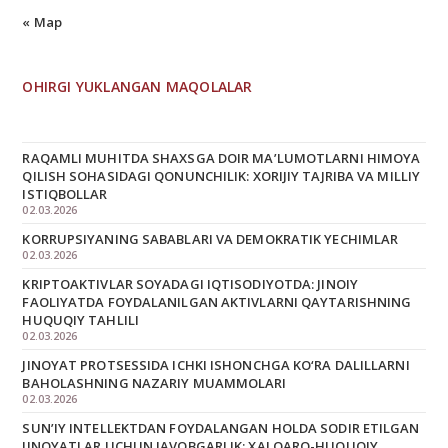
« Мар
OHIRGI YUKLANGAN MAQOLALAR
RAQAMLI MUHITDA SHAXSGA DOIR MA’LUMOTLARNI HIMOYA
QILISH SOHASIDAGI QONUNCHILIK: XORIJIY TAJRIBA VA MILLIY
ISTIQBOLLAR
02.03.2026
KORRUPSIYANING SABABLARI VA DEMOKRATIK YECHIMLAR
02.03.2026
KRIPTOAKTIVLAR SOYADAGI IQTISODIYOTDA: JINOIY
FAOLIYATDA FOYDALANILGAN AKTIVLARNI QAYTARISHNING
HUQUQIY TAHLILI
02.03.2026
JINOYAT PROTSESSIDA ICHKI ISHONCHGA KO‘RA DALILLARNI
BAHOLASHNING NAZARIY MUAMMOLARI
02.03.2026
SUNʼIY INTELLEKTDAN FOYDALANGAN HOLDA SODIR ETILGAN
JINOYATLAR UCHUN JAVOBGARLIK: XALQARO-HUQUQIY