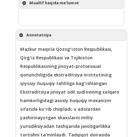
Muallif haqida ma'lumot
Annotatsiya
Mazkur maqola Qozogʻiston Respublikasi,
Qirgʻiz Respublikasi va Tojikiston
Respublikasining jinoyat-protsessual
qonunchiligida ekstraditsiya institutining
qiyosiy-huquqiy tahliliga bagʻishlangan.
Ekstraditsiya jinoyat odil sudlovining xalqaro
hamkorligidagi asosiy huquqiy mexanizm
sifatida koʻrib chiqiladi; u adolatdan
yashirinayotgan shaxslarni milliy
yurisdiksiyadan tashqarida javobgarlikka
tortishni taʼminlaydi. Tadqiqot doirasida