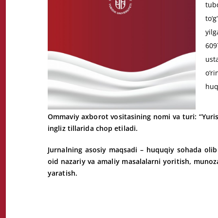
tub
tо‘
yil
609
ust
о‘r
huqu
Ommaviy axborot vositasining nomi va turi:
“Yuris
ingliz tillarida chop etiladi.
Jurnalning asosiy maqsadi
– huquqiy sohada olib b
oid nazariy va amaliy masalalarni yoritish, mun
yaratish.