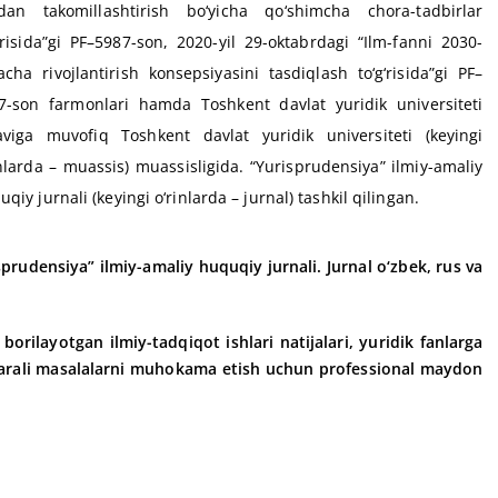
dan takomillashtirish bо‘yicha qо‘shimcha chora-tadbirlar
g‘risida”gi PF–5987-son, 2020-yil 29-oktabrdagi “Ilm-fanni 2030-
gacha rivojlantirish konsepsiyasini tasdiqlash tо‘g‘risida”gi PF–
7-son farmonlari hamda Toshkent davlat yuridik universiteti
aviga muvofiq Toshkent davlat yuridik universiteti (keyingi
inlarda – muassis) muassisligida. “Yurisprudensiya” ilmiy-amaliy
qiy jurnali (keyingi о‘rinlarda – jurnal) tashkil qilingan.
prudensiya” ilmiy-amaliy huquqiy jurnali. Jurnal о‘zbek, rus va
orilayotgan ilmiy-tadqiqot ishlari natijalari, yuridik fanlarga
ozarali masalalarni muhokama etish uchun professional maydon