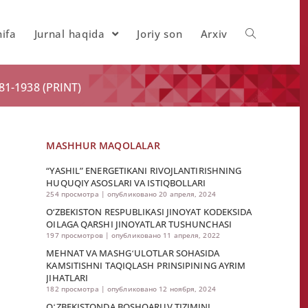
ifa
Jurnal haqida
Joriy son
Arxiv
1-1938 (PRINT)
MASHHUR MAQOLALAR
“YASHIL” ENERGETIKANI RIVOJLANTIRISHNING
HUQUQIY ASOSLARI VA ISTIQBOLLARI
254 просмотра
|
опубликовано 20 апреля, 2024
O‘ZBEKISTON RESPUBLIKASI JINOYAT KODEKSIDA
OILAGA QARSHI JINOYATLAR TUSHUNCHASI
197 просмотров
|
опубликовано 11 апреля, 2022
MEHNAT VA MASHGʻULOTLAR SOHASIDA
KAMSITISHNI TAQIQLASH PRINSIPINING AYRIM
JIHATLARI
182 просмотра
|
опубликовано 12 ноября, 2024
OʻZBEKISTONDA BOSHQARUV TIZIMINI