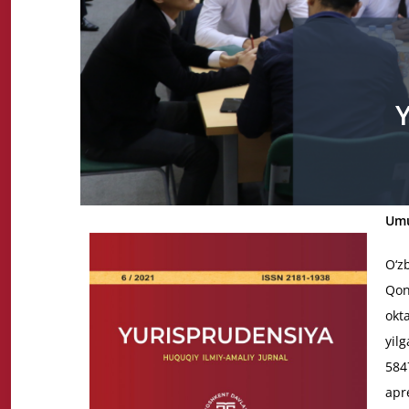
Umu
О‘z
Qon
okt
yil
584
apr