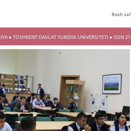
Bosh sah
YA ● TOSHKENT DAVLAT YURIDIK UNIVERSITETI ● ISSN 218