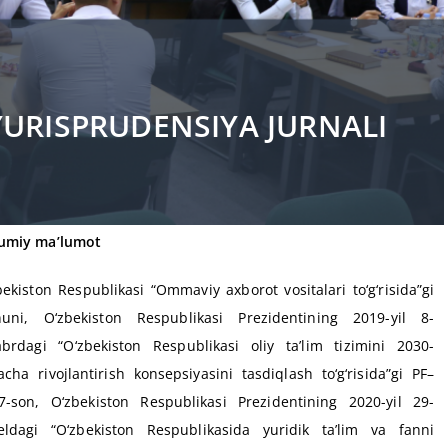
YURISPRUDENSIYA JURNALI
miy ma’lumot
bekiston Respublikasi “Ommaviy axborot vositalari tо‘g‘risida”gi
uni, О‘zbekiston Respublikasi Prezidentining 2019-yil 8-
abrdagi “О‘zbekiston Respublikasi oliy ta’lim tizimini 2030-
gacha rivojlantirish konsepsiyasini tasdiqlash tо‘g‘risida”gi PF–
7-son, О‘zbekiston Respublikasi Prezidentining 2020-yil 29-
eldagi “О‘zbekiston Respublikasida yuridik ta’lim va fanni