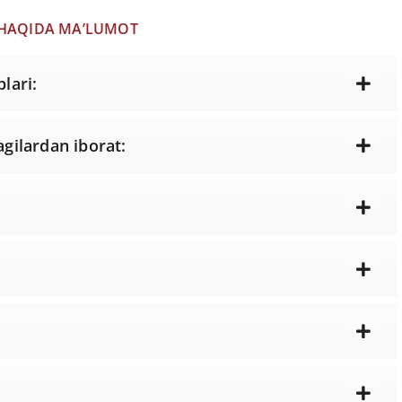
 HAQIDA MA’LUMOT
lari:
agilardan iborat: