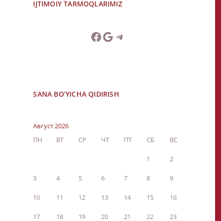
IJTIMOIY TARMOQLARIMIZ
SANA BO‘YICHA QIDIRISH
Август 2026
ПН
ВТ
СР
ЧТ
ПТ
СБ
ВС
1
2
3
4
5
6
7
8
9
10
11
12
13
14
15
16
17
18
19
20
21
22
23