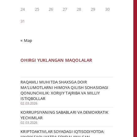
24
25
26
27
28
29
30
31
« Мар
OHIRGI YUKLANGAN MAQOLALAR
RAQAMLI MUHITDA SHAXSGA DOIR
MA’LUMOTLARNI HIMOYA QILISH SOHASIDAGI
QONUNCHILIK: XORIJIY TAJRIBA VA MILLIY
ISTIQBOLLAR
02.03.2026
KORRUPSIYANING SABABLARI VA DEMOKRATIK
YECHIMLAR
02.03.2026
KRIPTOAKTIVLAR SOYADAGI IQTISODIYOTDA: